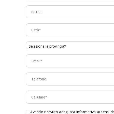
Avendo ricevuto adeguata informativa ai sensi dell’articolo 13 del D. Lgs. 196/2003, presto il consenso al trattamento dei miei dati personali per ricevere il servizio