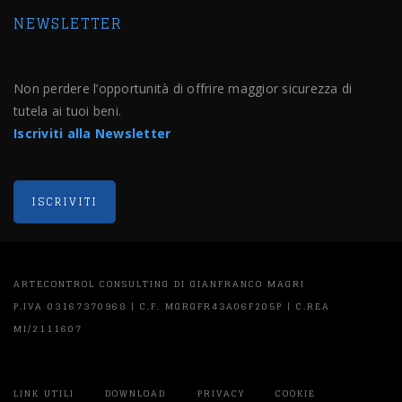
NEWSLETTER
Non perdere l’opportunità di offrire maggior sicurezza di
tutela ai tuoi beni.
Iscriviti alla Newsletter
ARTECONTROL CONSULTING DI GIANFRANCO MAGRI
P.IVA 03167370968 | C.F. MGRGFR43A06F205P | C.REA
MI/2111607
LINK UTILI
DOWNLOAD
PRIVACY
COOKIE